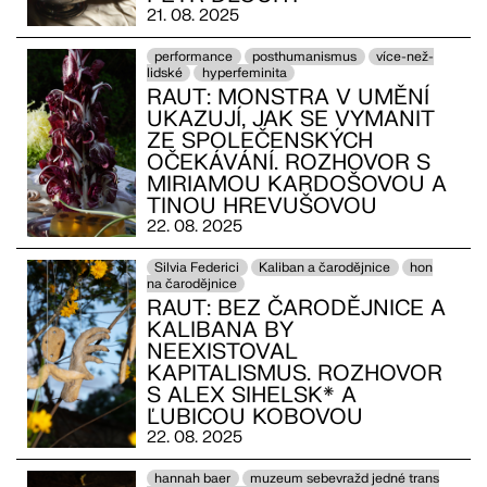
21. 08. 2025
performance
posthumanismus
více-než-
lidské
hyperfeminita
RAUT: MONSTRA V UMĚNÍ
UKAZUJÍ, JAK SE VYMANIT
ZE SPOLEČENSKÝCH
OČEKÁVÁNÍ. ROZHOVOR S
MIRIAMOU KARDOŠOVOU A
TINOU HREVUŠOVOU
22. 08. 2025
Silvia Federici
Kaliban a čarodějnice
hon
na čarodějnice
RAUT: ​​BEZ ČARODĚJNICE A
KALIBANA BY
NEEXISTOVAL
KAPITALISMUS. ROZHOVOR
S ALEX SIHELSK* A
ĽUBICOU KOBOVOU
22. 08. 2025
hannah baer
muzeum sebevražd jedné trans