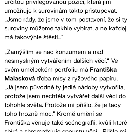
určitou privilegovanou pozici, která jim
umožňuje k surovinám takto přistupovat.
„Jsme rády, že jsme v tom postavení, že si ty
suroviny můžeme takhle vybírat, a ne každej
má takovýhle štěstí…“
„Zamýšlím se nad konzumem a nad
nesmyslným vytvářením dalších věcí.“ Ve
svém uměleckém portfoliu má
Františka
Malasková
třeba mísy z rýžového papíru.
„Já jsem původně ty jedlé nádoby vytvořila,
protože jsem nechtěla vytvářet další věci do
tohohle světa. Protože mi přišlo, že je tady
toho hrozně moc.“ Kromě umění se
Františka věnuje také scénografii, kvůli které
sbírá a shromažďuje spoustu věcí. „Přišlo mi