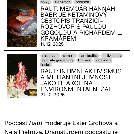
holky
tranzit.cz
podcast
RAUT: MEMOÁR HANNAH
BAER JE KETAMINOVÝ
CESTOPIS TRANZICÍ–
ROZHOVOR S PAULOU
GOGOLOU A RICHARDEM L.
KRAMÁREM
11. 12. 2025
slunovrat
advent
spiritualita
aktivismus
guerrila gardening
Efemér
více-než-
lidské
RAUT: INTIMNÍ AKTIVISMUS
A MILITANTNÍ JEMNOST
JAKO REAKCE NA
ENVIRONMENTÁLNÍ ŽAL
21. 12. 2025
Podcast
Raut
moderuje Ester Grohová a
Nela Pietrová. Dramaturgem podcastu je