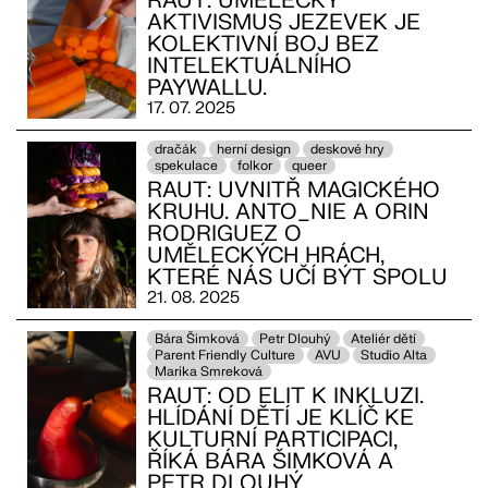
RAUT: UMĚLECKÝ
AKTIVISMUS JEZEVEK JE
KOLEKTIVNÍ BOJ BEZ
INTELEKTUÁLNÍHO
PAYWALLU.
17. 07. 2025
dračák
herní design
deskové hry
spekulace
folkor
queer
RAUT: UVNITŘ MAGICKÉHO
KRUHU. ANTO_NIE A ORIN
RODRIGUEZ O
UMĚLECKÝCH HRÁCH,
KTERÉ NÁS UČÍ BÝT SPOLU
21. 08. 2025
Bára Šimková
Petr Dlouhý
Ateliér dětí
Parent Friendly Culture
AVU
Studio Alta
Marika Smreková
RAUT: OD ELIT K INKLUZI.
HLÍDÁNÍ DĚTÍ JE KLÍČ KE
KULTURNÍ PARTICIPACI,
ŘÍKÁ BÁRA ŠIMKOVÁ A
PETR DLOUHÝ