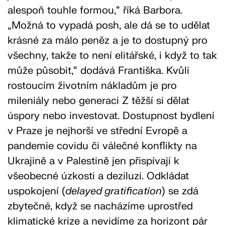
alespoň touhle formou,“ říká Barbora.
„Možná to vypadá posh, ale dá se to udělat
krásné za málo peněz a je to dostupný pro
všechny, takže to není elitářské, i když to tak
může působit,“ dodává Františka. Kvůli
rostoucím životním nákladům je pro
mileniály nebo generaci Z těžší si dělat
úspory nebo investovat. Dostupnost bydlení
v Praze je nejhorší ve střední Evropě a
pandemie covidu či válečné konflikty na
Ukrajině a v Palestině jen přispívají k
všeobecné úzkosti a deziluzi. Odkládat
uspokojení (
delayed gratification
) se zdá
zbytečné, když se nacházíme uprostřed
klimatické krize a nevidíme za horizont pár