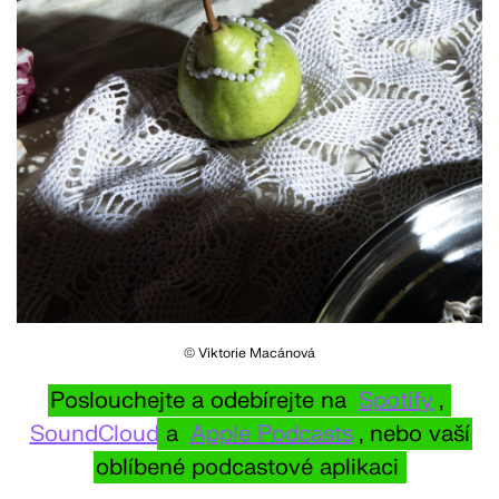
© Viktorie Macánová
Poslouchejte a odebírejte na
Spotify
,
SoundCloud
a
Apple Podcasts
, nebo vaší
oblíbené podcastové aplikaci