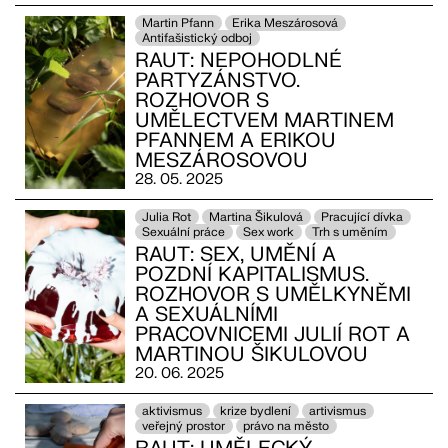
Martin Pfann
Erika Meszárosová
Antifašistický odboj
RAUT: NEPOHODLNÉ
PARTYZÁNSTVO.
ROZHOVOR S
UMĚLECTVEM MARTINEM
PFANNEM A ERIKOU
MESZÁROSOVOU
28. 05. 2025
Julia Rot
Martina Šikulová
Pracující dívka
Sexuální práce
Sex work
Trh s uměním
RAUT: SEX, UMĚNÍ A
POZDNÍ KAPITALISMUS.
ROZHOVOR S UMĚLKYNĚMI
A SEXUÁLNÍMI
PRACOVNICEMI JULIÍ ROT A
MARTINOU ŠIKULOVOU
20. 06. 2025
aktivismus
krize bydlení
artivismus
veřejný prostor
právo na město