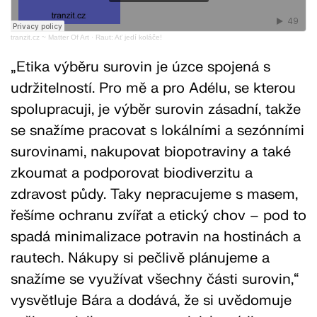
tranzit.cz ~ Matter Of Art
·
Raut: Ať jedí koláče!
„Etika výběru surovin je úzce spojená s
udržitelností. Pro mě a pro Adélu, se kterou
spolupracuji, je výběr surovin zásadní, takže
se snažíme pracovat s lokálními a sezónními
surovinami, nakupovat biopotraviny a také
zkoumat a podporovat biodiverzitu a
zdravost půdy. Taky nepracujeme s masem,
řešíme ochranu zvířat a etický chov – pod to
spadá minimalizace potravin na hostinách a
rautech. Nákupy si pečlivě plánujeme a
snažíme se využívat všechny části surovin,“
vysvětluje Bára a dodává, že si uvědomuje