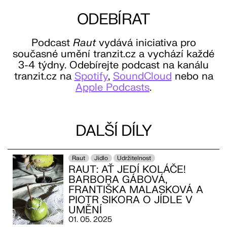
ODEBÍRAT
Podcast
Raut
vydává iniciativa pro
současné umění tranzit.cz a vychází každé
3-4 týdny. Odebírejte podcast na kanálu
tranzit.cz na
Spotify
,
SoundCloud
nebo na
Apple Podcasts
.
DALŠÍ DÍLY
Raut
Jídlo
Udržitelnost
RAUT: AŤ JEDÍ KOLÁČE!
BARBORA GÁBOVÁ,
FRANTIŠKA MALASKOVÁ A
PIOTR SIKORA O JÍDLE V
UMĚNÍ
01. 05. 2025