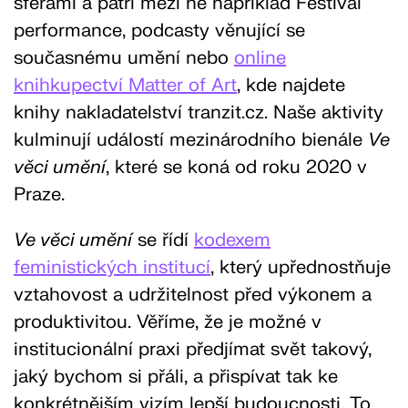
sférami a patří mezi ně například Festival
performance, podcasty věnující se
současnému umění nebo
online
knihkupectví Matter of Art
, kde najdete
knihy nakladatelství tranzit.cz. Naše aktivity
kulminují událostí mezinárodního bienále
Ve
věci umění
, které se koná od roku 2020 v
Praze.
Ve věci umění
se řídí
kodexem
feministických institucí
, který upřednostňuje
vztahovost a udržitelnost před výkonem a
produktivitou. Věříme, že je možné v
institucionální praxi předjímat svět takový,
jaký bychom si přáli, a přispívat tak ke
konkrétnějším vizím lepší budoucnosti. To