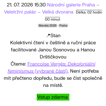
21. 07. 2026 15:30
Národní galerie Praha –
Veletržní palác – Velká dvorana
Délka: 02 hodin
00 minut
Bienále 2026
Praha
📍Stan
Kolektivní čtení v češtině a ruční práce
facilitované Janou Sosnovou a Hanou
Drštičkovou
Čteme:
Francoise Vergés:
Dekoloniální
feminismus
(vybrané části).
Není potřeba
mít přečteno dopředu, bude se číst společně
na místě.
Vstup zdarma