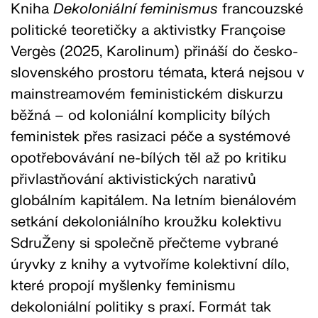
Kniha
Dekoloniální feminismus
francouzské
politické teoretičky a aktivistky Françoise
Vergès (2025, Karolinum) přináší do česko-
slovenského prostoru témata, která nejsou v
mainstreamovém feministickém diskurzu
běžná – od koloniální komplicity bílých
feministek přes rasizaci péče a systémové
opotřebovávání ne-bílých těl až po kritiku
přivlastňování aktivistických narativů
globálním kapitálem. Na letním bienálovém
setkání dekoloniálního kroužku kolektivu
SdruŽeny si společně přečteme vybrané
úryvky z knihy a vytvoříme kolektivní dílo,
které propojí myšlenky feminismu
dekoloniální politiky s praxí. Formát tak