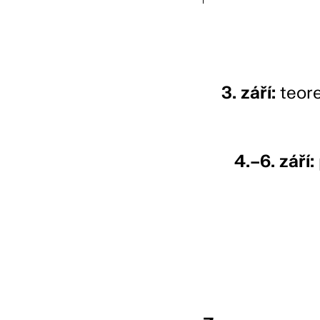
3. září:
teore
4.–6. září: