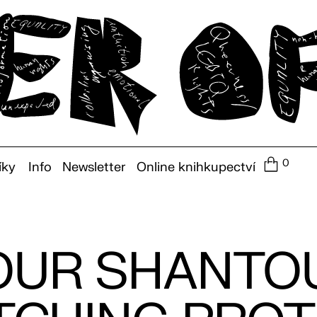
0
íky
Info
Newsletter
Online knihkupectví
OUR SHANTOU