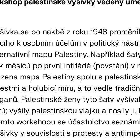
kshop palestinské výšivky vedený umě
ýšivka se po nakbě z roku 1948 proměni
cího k osobním účelům v politický nástr
ternativní mapu Palestiny. Například šaty
ik měsíců po první intifádě (povstání) v 
zena mapa Palestiny spolu s palestinsk
lestmi a holubicí míru, a to vedle tradič
oganů. Palestinské ženy tyto šaty vyšíval
; vyšily palestinskou vlajku a nosily ji,
omto workshopu se účastnictvo seznámí 
šivky v souvislosti s protesty a antiimp