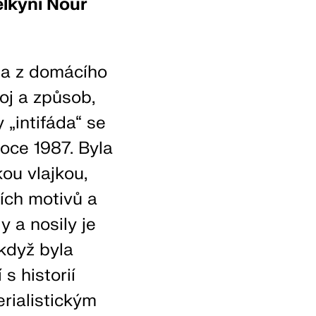
lkyní Nour
la z domácího
oj a způsob,
 „intifáda“ se
roce 1987. Byla
ou vlajkou,
ních motivů a
y a nosily je
 když byla
s historií
erialistickým