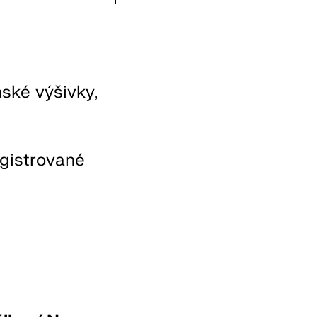
nské výšivky,
egistrované