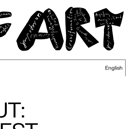
English
T: