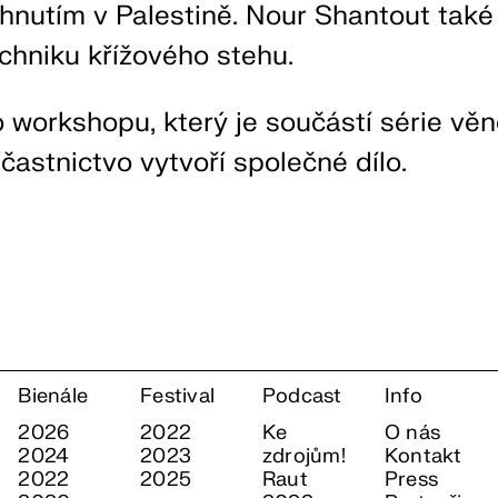
hnutím v Palestině. Nour Shantout také
echniku křížového stehu.
 workshopu, který je součástí série vě
častnictvo vytvoří společné dílo.
Bienále
Festival
Podcast
Info
2026
2022
Ke
O nás
2024
2023
zdrojům!
Kontakt
2022
2025
Raut
Press