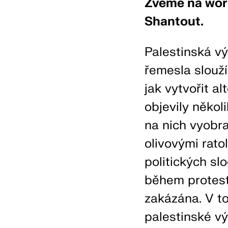
Zveme na wor
Shantout.
Palestinská v
řemesla slouží
jak vytvořit al
objevily někol
na nich vyobra
olivovými rato
politických sl
během protestů
zakázána. V t
palestinské vý