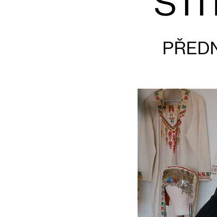
STI
PŘEDN