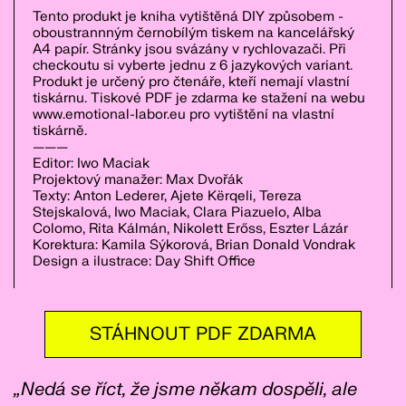
Tento produkt je kniha vytištěná DIY způsobem -
oboustrannným černobílým tiskem na kancelářský
A4 papír. Stránky jsou svázány v rychlovazači. Při
checkoutu si vyberte jednu z 6 jazykových variant.
Produkt je určený pro čtenáře, kteří nemají vlastní
tiskárnu. Tiskové PDF je zdarma ke stažení na webu
www.emotional-labor.eu pro vytištění na vlastní
tiskárně.
———
Editor: Iwo Maciak
Projektový manažer: Max Dvořák
Texty: Anton Lederer, Ajete Kërqeli, Tereza
Stejskalová, Iwo Maciak, Clara Piazuelo, Alba
Colomo, Rita Kálmán, Nikolett Erőss, Eszter Lázár
Korektura: Kamila Sýkorová, Brian Donald Vondrak
Design a ilustrace: Day Shift Office
STÁHNOUT PDF ZDARMA
„Nedá se říct, že jsme někam dospěli, ale