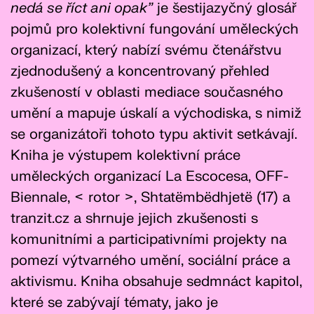
nedá se říct ani opak"
je šestijazyčný glosář
pojmů pro kolektivní fungování uměleckých
organizací, který nabízí svému čtenářstvu
zjednodušený a koncentrovaný přehled
zkušeností v oblasti mediace současného
umění a mapuje úskalí a východiska, s nimiž
se organizátoři tohoto typu aktivit setkávají.
Kniha je výstupem kolektivní práce
uměleckých organizací La Escocesa, OFF-
Biennale, < rotor >, Shtatëmbëdhjetë (17) a
tranzit.cz a shrnuje jejich zkušenosti s
komunitními a participativními projekty na
pomezí výtvarného umění, sociální práce a
aktivismu. Kniha obsahuje sedmnáct kapitol,
které se zabývají tématy, jako je