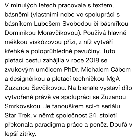
V minulých letech pracovala s textem,
básněmi (vlastními nebo ve spolupráci s
básníkem Lubošem Svobodou či básnířkou
Dominikou Moravčíkovou). Používá hlavně
měkkou viskózovou přízi, z níž vytváří
křehké a poloprůhledné pavučiny. Tuto
pletací cestu zahájila v roce 2018 se
zvukovým umělcem PhDr. Michalem Cábem
a designérkou a pletací techničkou MgA
Zuzanou Ševčíkovou. Na bienále vystaví dílo
vytvořené právě ve spolupráci se Zuzanou
Smrkovskou. Je fanouškem sci-fi seriálu
Star Trek, v němž společnost 24. století
překonala paradigma práce a peněz. Doufá v
lepší zítřky.