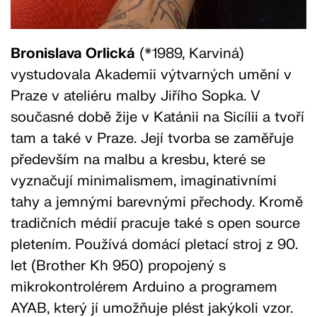
Bronislava Orlická
(*1989, Karviná)
vystudovala Akademii výtvarných umění v
Praze v ateliéru malby Jiřího Sopka. V
současné době žije v Katánii na Sicílii a tvoří
tam a také v Praze. Její tvorba se zaměřuje
především na malbu a kresbu, které se
vyznačují minimalismem, imaginativními
tahy a jemnými barevnými přechody. Kromě
tradičních médií pracuje také s open source
pletením. Používá domácí pletací stroj z 90.
let (Brother Kh 950) propojený s
mikrokontrolérem Arduino a programem
AYAB, který jí umožňuje plést jakýkoli vzor.