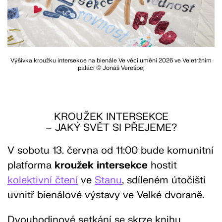
Výšivka kroužku intersekce na bienále Ve věci umění 2026 ve Veletržním
paláci © Jonáš Verešpej
KROUŽEK INTERSEKCE
– JAKÝ SVĚT SI PŘEJEME?
V sobotu 13. června od 11:00 bude komunitní
platforma
kroužek
intersekce
hostit
kolektivní čtení
ve
Stanu
, sdíleném útočišti
uvnitř bienálové výstavy ve Velké dvoraně.
Dvouhodinové setkání se skrze knihu