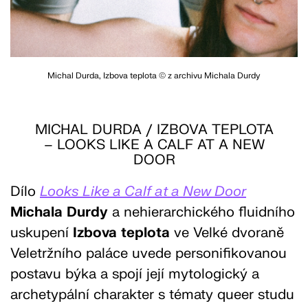
Michal Durda, Izbova teplota © z archivu Michala Durdy
MICHAL DURDA / IZBOVA TEPLOTA
– LOOKS LIKE A CALF AT A NEW
DOOR
Dílo
Looks Like a Calf at a New Door
Michala
Durdy
a nehierarchického fluidního
uskupení
Izbova
teplota
ve Velké dvoraně
Veletržního paláce uvede personifikovanou
postavu býka a spojí její mytologický a
archetypální charakter s tématy queer studu