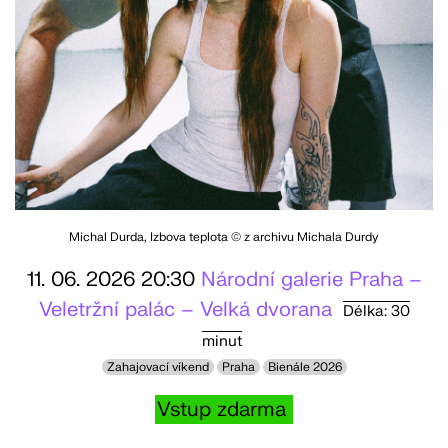
Michal Durda, Izbova teplota © z archivu Michala Durdy
11. 06. 2026 20:30
Národní galerie Praha –
Veletržní palác – Velká dvorana
Délka: 30
minut
Zahajovací víkend
Praha
Bienále 2026
Vstup zdarma