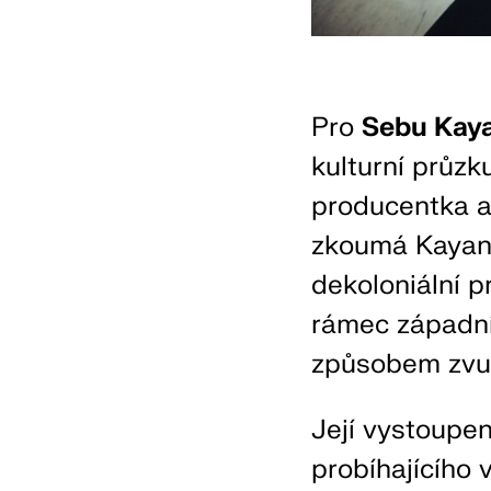
Pro
Sebu Kay
kulturní průz
producentka a
zkoumá Kayan 
dekoloniální 
rámec západní 
způsobem zvuk 
Její vystoupen
probíhajícího