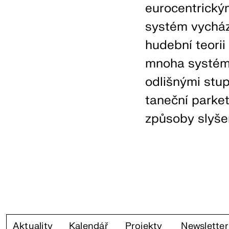
eurocentrický
systém vychází
hudební teorii 
mnoha systémů,
odlišnými stu
taneční parket,
způsoby slyšen
Aktuality
Kalendář
Projekty
Newsletter