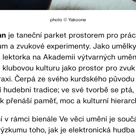
photo © Yakoone
an
je taneční parket prostorem pro prác
kum a zvukové experimenty. Jako umělky
 lektorka na Akademii výtvarných umění
klubovou kulturu jako prostor pro zvuk
praxi. Čerpá ze svého kurdského původu
hudební tradice; ve své tvorbě se ptá,
přenáší paměť, moc a kulturní hierarch
í v rámci bienále Ve věci umění je souč
 výzkumu toho, jak je elektronická hud