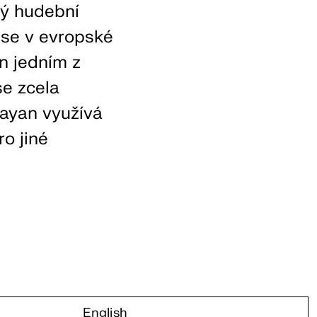
dý hudební
o se v evropské
en jedním z
se zcela
Kayan využívá
ro jiné
English