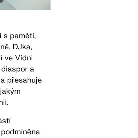
i s pamětí,
ně, DJka,
 ve Vídni
 diaspor a
 a přesahuje
 jakým
ii.
ástí
ba podmíněna