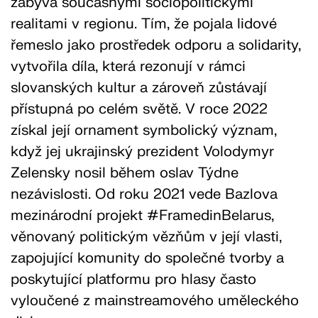
zabývá současnými sociopolitickými
realitami v regionu. Tím, že pojala lidové
řemeslo jako prostředek odporu a solidarity,
vytvořila díla, která rezonují v rámci
slovanských kultur a zároveň zůstávají
přístupná po celém světě. V roce 2022
získal její ornament symbolický význam,
když jej ukrajinský prezident Volodymyr
Zelensky nosil během oslav Týdne
nezávislosti. Od roku 2021 vede Bazlova
mezinárodní projekt #FramedinBelarus,
věnovaný politickým vězňům v její vlasti,
zapojující komunity do společné tvorby a
poskytující platformu pro hlasy často
vyloučené z mainstreamového uměleckého