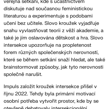
veřejná setkání, kde s účastnictvem
diskutuje nad současnou feministickou
literaturou a experimentuje s podobami
učení bez učitele. Slovo kroužek vyjadřuje
snahu vyvlastňovat teorii z věží akademie, a
také je jím oslavována dětskost a hra. Slovo
intersekce upozorňuje na propletenost
forem různých společenských nerovností,
které se během setkání snaží hledat, ale také
brainstormovat způsoby, jak tyto nerovnosti
společně narušit.
Impuls založit kroužek intersekce přišel v
říjnu 2022. Tehdy byla primární motivací
osobní potřeba vytvořit prostor, kde by se
otevřeně debatovaly intersekcionální