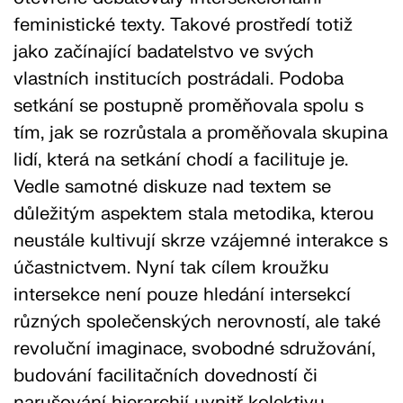
feministické texty. Takové prostředí totiž
jako začínající badatelstvo ve svých
vlastních institucích postrádali. Podoba
setkání se postupně proměňovala spolu s
tím, jak se rozrůstala a proměňovala skupina
lidí, která na setkání chodí a facilituje je.
Vedle samotné diskuze nad textem se
důležitým aspektem stala metodika, kterou
neustále kultivují skrze vzájemné interakce s
účastnictvem. Nyní tak cílem kroužku
intersekce není pouze hledání intersekcí
různých společenských nerovností, ale také
revoluční imaginace, svobodné sdružování,
budování facilitačních dovedností či
narušování hierarchií uvnitř kolektivu.