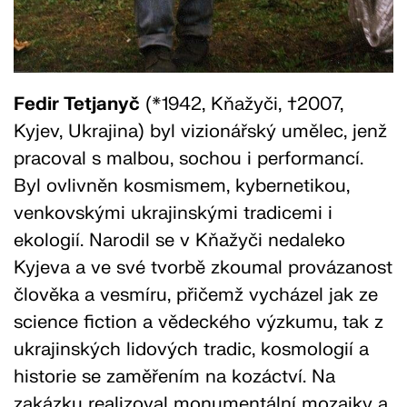
Fedir Tetjanyč
(*1942, Kňažyči, †2007,
Kyjev, Ukrajina) byl vizionářský umělec, jenž
pracoval s malbou, sochou i performancí.
Byl ovlivněn kosmismem, kybernetikou,
venkovskými ukrajinskými tradicemi i
ekologií. Narodil se v Kňažyči nedaleko
Kyjeva a ve své tvorbě zkoumal provázanost
člověka a vesmíru, přičemž vycházel jak ze
science fiction a vědeckého výzkumu, tak z
ukrajinských lidových tradic, kosmologií a
historie se zaměřením na kozáctví. Na
zakázku realizoval monumentální mozaiky a