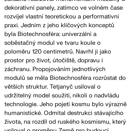
dekorativní panely, zatímco ve volném čase
rozvíjel vlastní teoretickou a performativní
praxi. Jedním z jeho klíčových konceptů
byla Biotechnosféra: univerzální a
soběstačný modul ve tvaru koule o
poloměru 120 centimetrů. Navrhl ji jako
prostor pro život, útočiště, dopravu i
záchranu. Propojováním jednotlivých
modulů se měla Biotechnosféra rozrůstat do
větších struktur. Tetjanyč usiloval o
udržitelný model soužití, nikoli o nadvládu
technologie. Jeho pojetí kosmu bylo výrazně
humanistické. Odmítal destrukci stávajícího
života, na rozdíl od ruského kosmismu, který
usiloval o proměnu Země pro budoucí