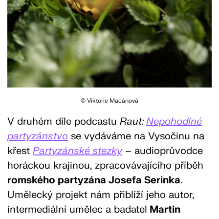
©
Viktorie Macánová
V druhém díle podcastu
Raut:
Nepohodlné
partyzánstvo
se vydáváme na Vysočinu na
křest
Partyzánské stezky
– audioprůvodce
horáckou krajinou, zpracovávajícího příběh
romského partyzána Josefa Serinka
.
Umělecký projekt nám přiblíží jeho autor,
intermediální umělec a badatel
Martin