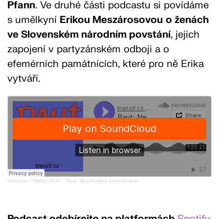
Pfann
. Ve druhé části podcastu si povídáme
s umělkyní
Erikou Meszárosovou
o ženách
ve Slovenském národním povstání
, jejich
zapojení v partyzánském odboji a o
efemérních památnících, které pro ně Erika
vytváří.
tranzit.cz ~ Matter Of Art
·
Raut: Nepohodlné partyzánstvo
Podcast odebírejte na platformách
Spotify
,