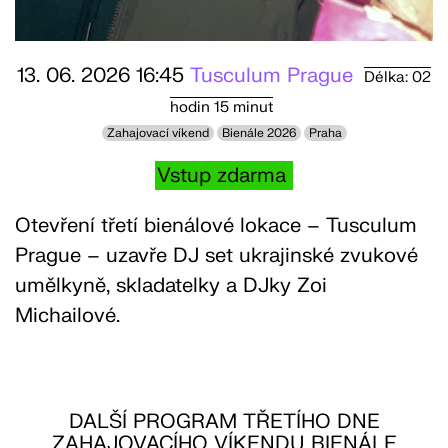
13. 06. 2026 16:45
Tusculum Prague
Délka: 02
hodin 15 minut
Zahajovací víkend
Bienále 2026
Praha
Vstup zdarma
Otevření třetí bienálové lokace – Tusculum
Prague – uzavře DJ set ukrajinské zvukové
umělkyně, skladatelky a DJky Zoi
Michailové.
DALŠÍ PROGRAM TŘETÍHO DNE
ZAHAJOVACÍHO VÍKENDU BIENÁLE