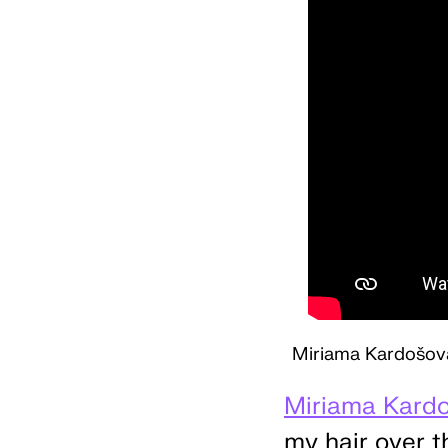
Miriama Kardošov
Miriama Kard
my hair over th