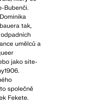
ze-Bubenči.
 Dominika
bauera tak,
y odpadních
mance umělců a
queer
ebo jako site-
ny1906.
ného
kto společně
ek Fekete.