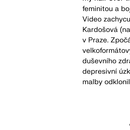
feminitou a bo
Video zachycuj
Kardošová (nar
v Praze. Zpoč
velkoformátov
duševního zdr
depresivní úz
malby odklonil