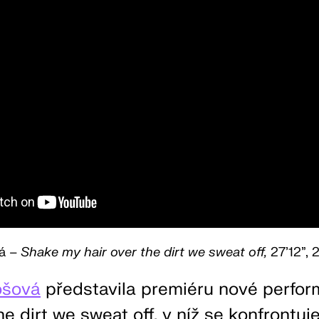
á –
Shake my hair over the dirt we sweat off,
27’12”, 
ošová
představila premiéru nové perfo
e dirt we sweat off, v níž se konfrontuje