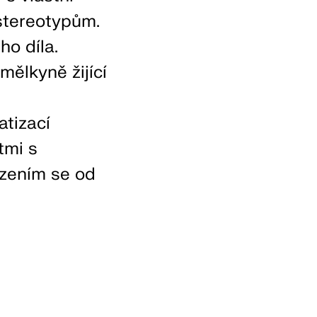
 stereotypům.
ho díla.
mělkyně žijící
atizací
tmi s
ezením se od
N