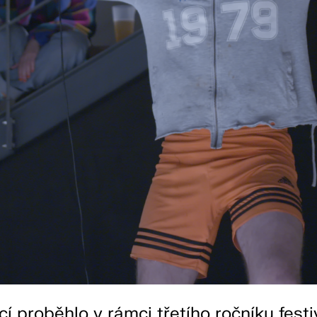
í proběhlo v rámci třetího ročníku festi