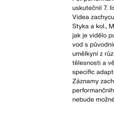
uskutečnil 7. 
Videa zachycu
Styka a kol., 
jak je vidělo 
vod s původní
umělkyní z rů
tělesnosti a v
specific adapt
Záznamy zachy
performančního
nebude možné 