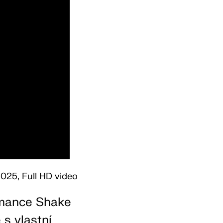
2025, Full HD video
rmance Shake
 s vlastní