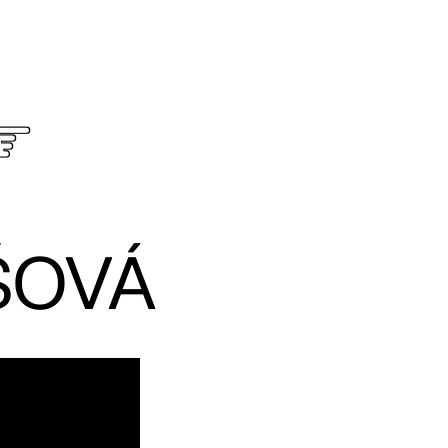
☞
ŠOVÁ