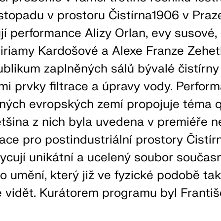
listopadu v prostoru Čistírna1906 v Pra
jí performance Alizy Orlan, evy susové,
Miriamy Kardošové a Alexe Franze Zehet
publikum zaplněných sálů bývalé čistírn
mi prvky filtrace a úpravy vody. Perfor
zných evropských zemí propojuje téma 
ětšina z nich byla uvedena v premiéře n
ace pro postindustriální prostory Čistír
cují unikátní a ucelený soubor součas
 umění, který již ve fyzické podobě ta
vidět. Kurátorem programu byl Františ