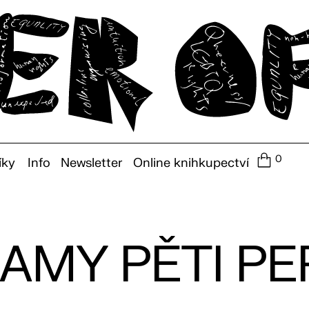
0
íky
Info
Newsletter
Online knihkupectví
AMY PĚTI P