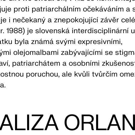
juje proti patriarchálním očekáváním a
e i nečekaný a znepokojující závěr celé
. 1988) je slovenská interdisciplinární u
átku byla známá svými expresivními,
ými olejomalbami zabývajícími se stigm
aví, patriarchátem a osobními zkušenos
kostnou poruchou, ale kvůli tvůrčím om
a.
ALIZA ORLA