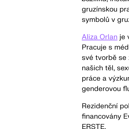
gruzínskou pr
symbolů v gruz
Aliza Orlan
je 
Pracuje s médi
své tvorbě se 
našich těl, se
práce a výzkum
genderovou flu
Rezidenční po
financovány E
ERSTE.