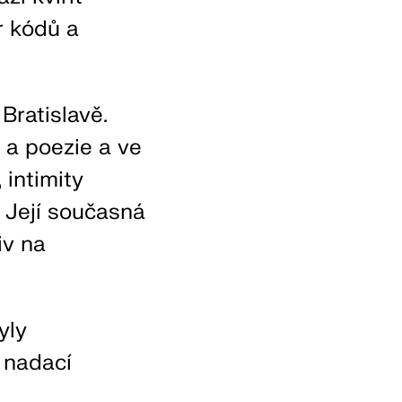
r kódů a
 Bratislavě.
e a poezie a ve
 intimity
. Její současná
iv na
yly
 nadací