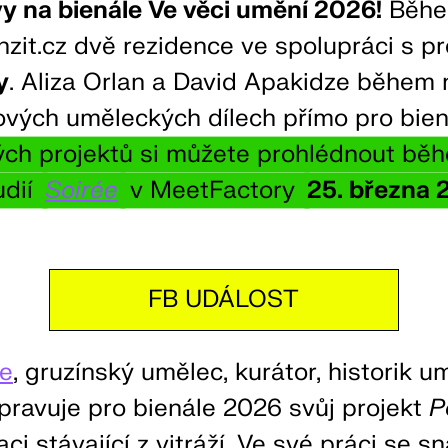
vy na bienále Ve věci umění 2026!
Běhe
anzit.cz dvě rezidence ve spolupráci s
y
. Aliza Orlan a David Apakidze během 
ových uměleckých dílech přímo pro bien
ných projektů si můžete prohlédnout bě
udií
Soirée
v MeetFactory
25. března 
FB UDÁLOST
ze
, gruzínský umělec, kurátor, historik u
pravuje pro bienále 2026 svůj projekt
P
laci stávající z vitráží. Ve své práci se sn