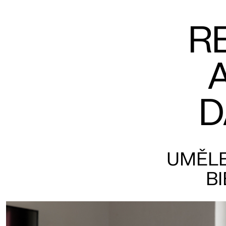
R
D
UMĚLE
B