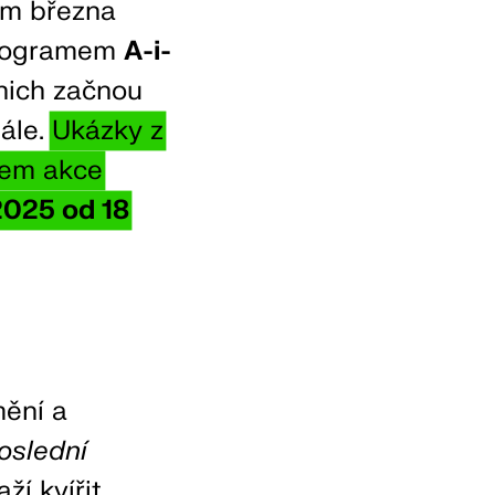
m března
 programem
A-i-
nich začnou
ále.
Ukázky z
hem akce
2025 od 18
mění a
oslední
aží kvířit