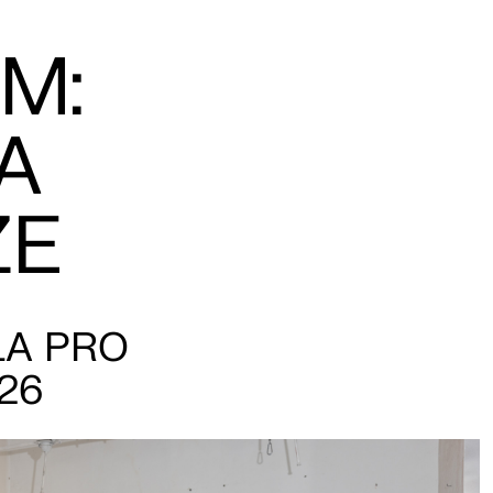
M:
A
ZE
LA PRO
26