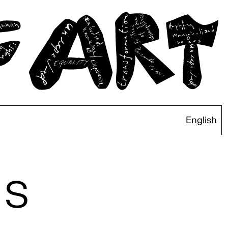
English
 S