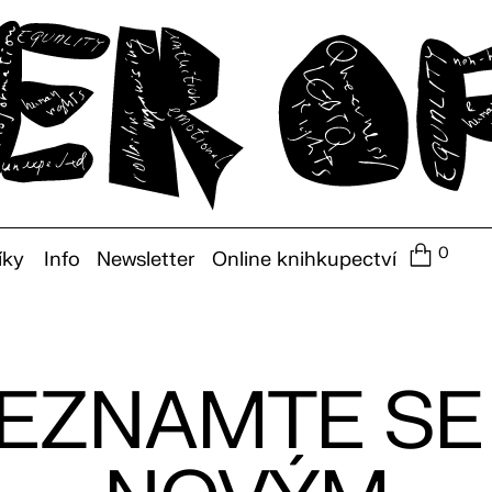
0
íky
Info
Newsletter
Online knihkupectví
EZNAMTE SE