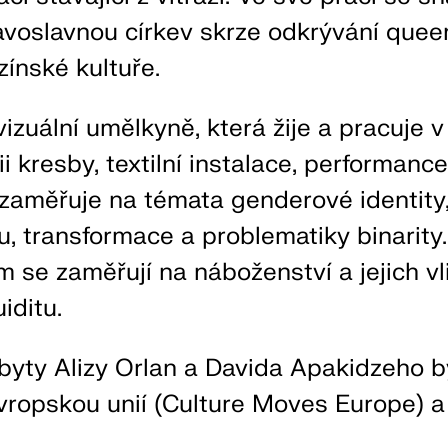
avoslavnou církev skrze odkrývání quee
ínské kultuře.
vizuální umělkyně, která žije a pracuje v
i kresby, textilní instalace, performanc
zaměřuje na témata genderové identity,
xu, transformace a problematiky binarity
 se zaměřují na náboženství a jejich vl
iditu.
byty Alizy Orlan a Davida Apakidzeho b
vropskou unií (Culture Moves Europe) a