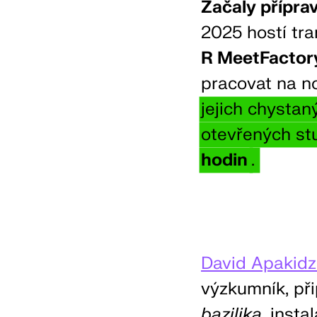
Začaly přípra
2025 hostí tr
R MeetFactor
pracovat na n
jejich chysta
otevřených st
hodin
.
David Apakid
výzkumník, při
bazilika
, insta