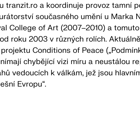
u tranzit.ro a koordinuje provoz tamní 
urátorství současného umění u Marka 
al College of Art (2007–2010) a tomuto
od roku 2003 v různých rolích. Aktuálně
projektu Conditions of Peace („Podmínk
vnímají chybějící vizi míru a neustálou r
ahů vedoucích k válkám, jež jsou hlavn
ešní Evropu“.