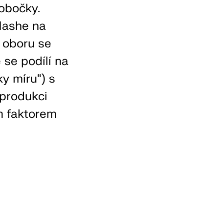
pobočky.
Nashe na
 oboru se
 se podílí na
y míru“) s
eprodukci
ím faktorem